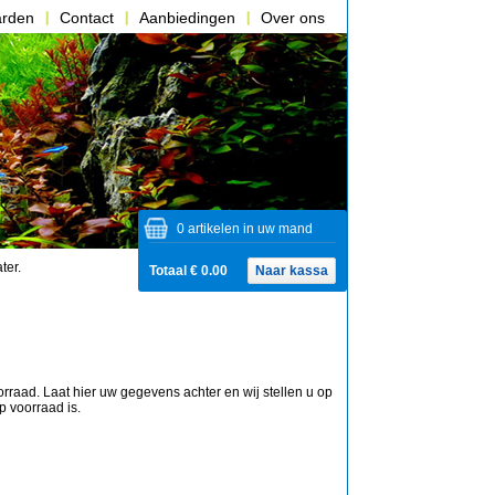
arden
Contact
Aanbiedingen
Over ons
0 artikelen in uw mand
ter.
Totaal € 0.00
Naar kassa
orraad. Laat
hier
uw gegevens achter en wij stellen u op
p voorraad is.