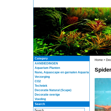
Category
Home
>
Dec
AANBIEDINGEN
Aquarium Planten
Spider
Nano, Aquascape en garnalen Aquaria
Verzorging
CO2
Techniek
Decoratie Natural (Scape)
Decoratie overige
Voeding
Search