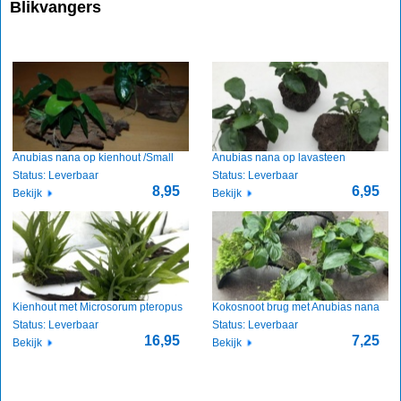
Blikvangers
Anubias nana op kienhout /Small
Anubias nana op lavasteen
Status: Leverbaar
Status: Leverbaar
8,95
6,95
Bekijk
Bekijk
Kienhout met Microsorum pteropus
Kokosnoot brug met Anubias nana
Status: Leverbaar
Status: Leverbaar
16,95
7,25
Bekijk
Bekijk