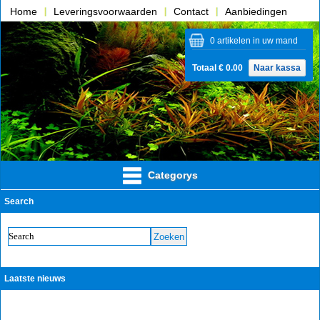
Home
Leveringsvoorwaarden
Contact
Aanbiedingen
Over ons
0 artikelen in uw mand
Totaal € 0.00
Naar kassa
Categorys
Search
Laatste nieuws