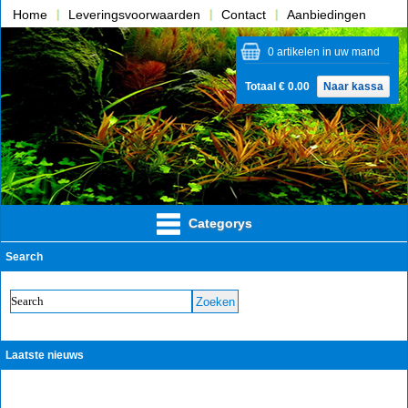
Home
Leveringsvoorwaarden
Contact
Aanbiedingen
Over ons
0 artikelen in uw mand
Totaal € 0.00
Naar kassa
Categorys
Search
Laatste nieuws