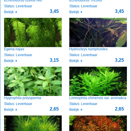
Echinodorus ozelot/ red
Echinodorus Tricolor
Status: Leverbaar
Status: Leverbaar
3,45
3,45
Bekijk
Bekijk
Egeria najas
Hydrocleys nymphoides
Status: Leverbaar
Status: Leverbaar
3,15
3,25
Bekijk
Bekijk
Hygrophila polysperma
Limnophila chinensis var. aromatica
Status: Leverbaar
Status: Leverbaar
2,65
2,65
Bekijk
Bekijk