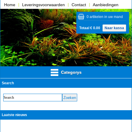
Home
Leveringsvoorwaarden
Contact
Aanbiedingen
Over ons
0 artikelen in uw mand
Totaal € 0.00
Naar kassa
Categorys
Search
Laatste nieuws