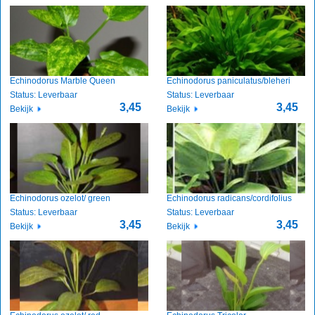
Echinodorus Marble Queen
Echinodorus paniculatus/bleheri
Status: Leverbaar
Status: Leverbaar
3,45
3,45
Bekijk
Bekijk
Echinodorus ozelot/ green
Echinodorus radicans/cordifolius
Status: Leverbaar
Status: Leverbaar
3,45
3,45
Bekijk
Bekijk