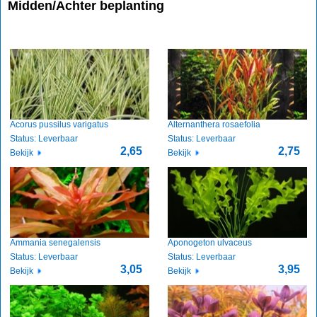
Midden/Achter beplanting
Acorus pussilus varigatus
Alternanthera rosaefolia
Status: Leverbaar
Status: Leverbaar
2,65
2,75
Bekijk
Bekijk
Ammania senegalensis
Aponogeton ulvaceus
Status: Leverbaar
Status: Leverbaar
3,05
3,95
Bekijk
Bekijk