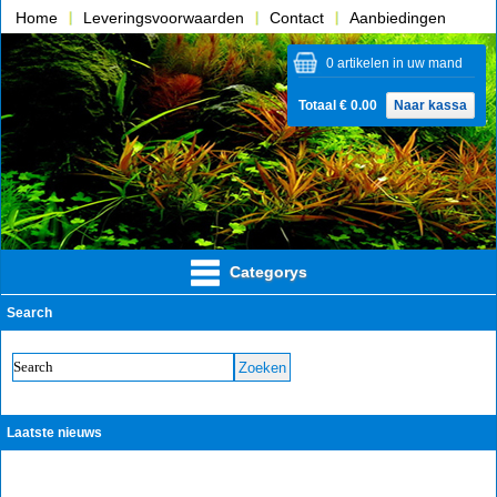
Home
Leveringsvoorwaarden
Contact
Aanbiedingen
Over ons
0 artikelen in uw mand
Totaal € 0.00
Naar kassa
Categorys
Search
Laatste nieuws