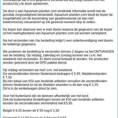
noodzakelijk dat u ons gegevens verstrekt die wij nodig hebben om het
product bij u te doen aankomen.
De door u aan Aquarium-planten.com verstrekte informatie wordt met de
grootste zorgvuldigheid behandeld. Aquarium-planten.com biedt de koper de
mogelijkheid om de toezending van geadresseerde (al dan niet
elektronische) nieuwsbrief op elk gewenst moment stop te zetten.
De koper kan daarvoor een e-mail sturen waarna de gegevens van de koper
uit het mailingbestand van Aquarium-planten.com zal worden verwijderd.
Na het verzenden van Uw bestelling krijgt U een orderbevestiging met daarin
de betalings gegevens.
We proberen de bestelling te verzenden binnen 2 dagen na het ONTVANGEN
van de betaling. Op vrijdag, zaterdag en zondag kunnen we i.v.m. het
weekend niet verzenden. Er dient vooraf betaald te worden. De producten
worden geleverd door de DPD pakket dienst.
Op vrijdag verzenden we niet i.v.m. het weekend.
De verzendkosten binnen Nederland bedragen € 5.95. Waddeneilanden
€ 7,50
Bij een totaal van €50 aan bestelde artikelen vervallen de verzendkosten
binnen Nederland en bij de Wadden eilanden is dit dan nog € 1,55.
Dit is in de winkelwagen direct te zien.
Voor het buitenland zijn de tarieven afhankelijk van het land.
Ook bij buitenlandse bestellingen boven de €50 aan bestelde artikelen
worden de verzendkosten verminderd met €5,95.
België € 8.25 boven de € 50 nog € 2,30