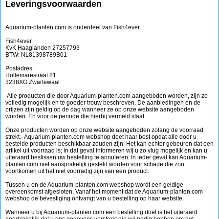
Leveringsvoorwaarden
Aquarium-planten.com is onderdeel van Fish4ever.
Fish4ever
KvK Haaglanden 27257793
BTW: NL81398789B01
Postadres:
Hollemarestraat 81
3238XG Zwartewaal
Alle producten die door Aquarium-planten.com aangeboden worden, zijn zo
volledig mogelijk en te goeder trouw beschreven. De aanbiedingen en de
prijzen zijn geldig op de dag wanneer ze op onze website aangeboden
worden. En voor de periode die hierbij vermeld staat.
Onze producten worden op onze website aangeboden zolang de voorraad
strekt.- Aquarium-planten.com webshop doet haar best opdat alle door u
bestelde producten beschikbaar zouden zijn. Het kan echter gebeuren dat een
artikel uit voorraad is; in dat geval informeren wij u zo vlug mogelijk en kan u
uiteraard beslissen uw bestelling te annuleren. In ieder geval kan Aquarium-
planten.com niet aansprakelijk gesteld worden voor schade die zou
voortkomen uit het niet voorradig zijn van een product.
Tussen u en de Aquarium-planten.com webshop wordt een geldige
overeenkomst afgesloten, Vanaf het moment dat de Aquarium-planten.com
webshop de bevestiging ontvangt van u bestelling op haar website.
Wanneer u bij Aquarium-planten.com een bestelling doet is het uiteraard