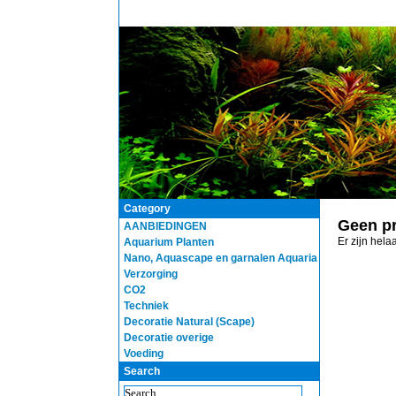
Category
Geen p
AANBIEDINGEN
Er zijn hel
Aquarium Planten
Nano, Aquascape en garnalen Aquaria
Verzorging
CO2
Techniek
Decoratie Natural (Scape)
Decoratie overige
Voeding
Search