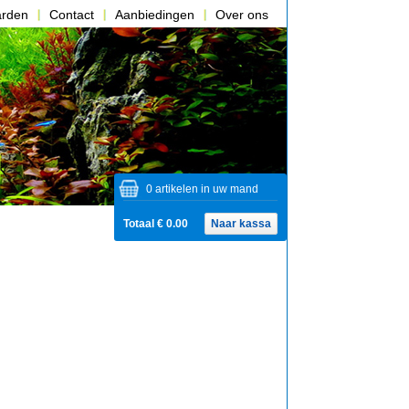
arden
Contact
Aanbiedingen
Over ons
0 artikelen in uw mand
Totaal € 0.00
Naar kassa