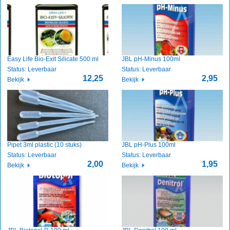
Easy Life Bio-Exit Silicate 500 ml
JBL pH-Minus 100ml
Status: Leverbaar
Status: Leverbaar
12,25
2,95
Bekijk
Bekijk
Pipet 3ml plastic (10 stuks)
JBL pH-Plus 100ml
Status: Leverbaar
Status: Leverbaar
2,00
1,95
Bekijk
Bekijk