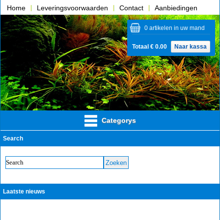
Home
Leveringsvoorwaarden
Contact
Aanbiedingen
Over ons
0 artikelen in uw mand
Totaal € 0.00
Naar kassa
Categorys
Search
Laatste nieuws