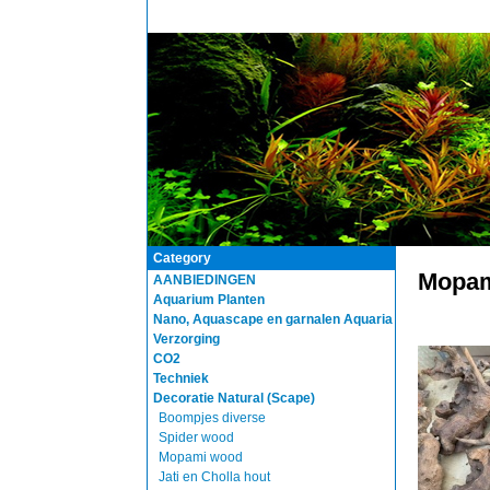
Category
Mopam
AANBIEDINGEN
Aquarium Planten
Nano, Aquascape en garnalen Aquaria
Verzorging
CO2
Techniek
Decoratie Natural (Scape)
Boompjes diverse
Spider wood
Mopami wood
Jati en Cholla hout