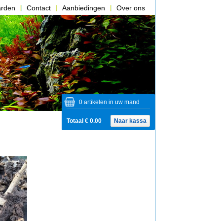
arden
Contact
Aanbiedingen
Over ons
0 artikelen in uw mand
Totaal € 0.00
Naar kassa