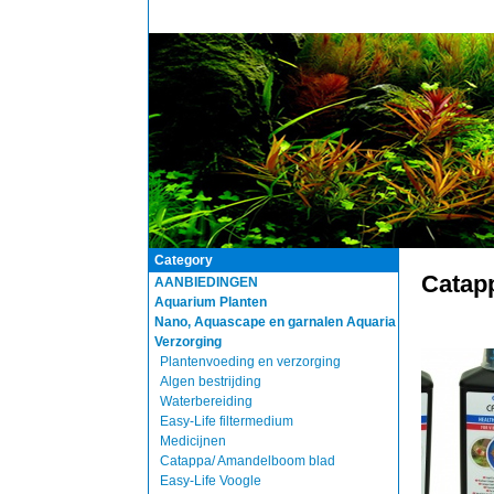
Category
Catap
AANBIEDINGEN
Aquarium Planten
Nano, Aquascape en garnalen Aquaria
Verzorging
Plantenvoeding en verzorging
Algen bestrijding
Waterbereiding
Easy-Life filtermedium
Medicijnen
Catappa/ Amandelboom blad
Easy-Life Voogle