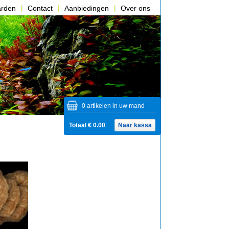
arden
Contact
Aanbiedingen
Over ons
0 artikelen in uw mand
Totaal € 0.00
Naar kassa