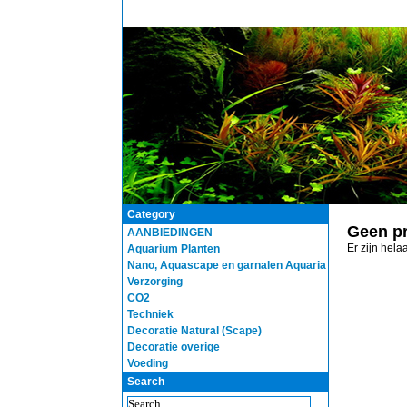
Category
Geen p
AANBIEDINGEN
Er zijn hel
Aquarium Planten
Nano, Aquascape en garnalen Aquaria
Verzorging
CO2
Techniek
Decoratie Natural (Scape)
Decoratie overige
Voeding
Search