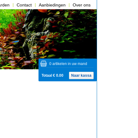
arden
Contact
Aanbiedingen
Over ons
0 artikelen in uw mand
Totaal € 0.00
Naar kassa