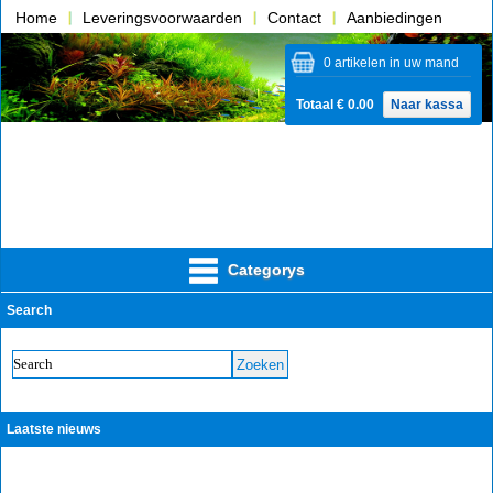
Home
Leveringsvoorwaarden
Contact
Aanbiedingen
Over ons
0 artikelen in uw mand
Totaal € 0.00
Naar kassa
Categorys
Search
Laatste nieuws