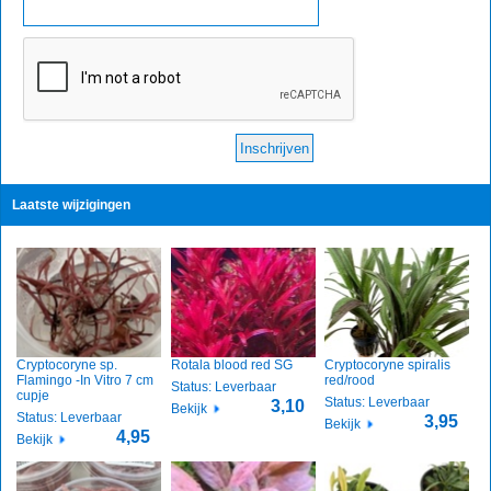
Laatste wijzigingen
Cryptocoryne sp.
Rotala blood red SG
Cryptocoryne spiralis
Flamingo -In Vitro 7 cm
red/rood
Status: Leverbaar
cupje
Status: Leverbaar
3,10
Bekijk
Status: Leverbaar
3,95
Bekijk
4,95
Bekijk