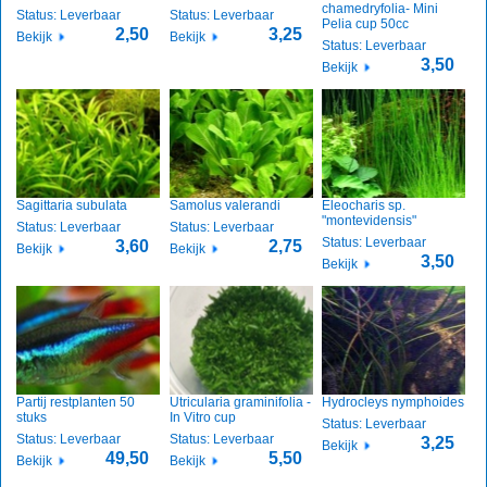
chamedryfolia- Mini
Status: Leverbaar
Status: Leverbaar
Pelia cup 50cc
2,50
3,25
Bekijk
Bekijk
Status: Leverbaar
3,50
Bekijk
Sagittaria subulata
Samolus valerandi
Eleocharis sp.
"montevidensis"
Status: Leverbaar
Status: Leverbaar
Status: Leverbaar
3,60
2,75
Bekijk
Bekijk
3,50
Bekijk
Partij restplanten 50
Utricularia graminifolia -
Hydrocleys nymphoides
stuks
In Vitro cup
Status: Leverbaar
Status: Leverbaar
Status: Leverbaar
3,25
Bekijk
49,50
5,50
Bekijk
Bekijk