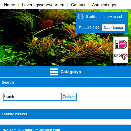
Home
Leveringsvoorwaarden
Contact
Aanbiedingen
Over ons
0 artikelen in uw mand
Totaal € 0.00
Naar kassa
Categorys
Search
Laatste nieuws
Welkom bij Aquarium-planten.com