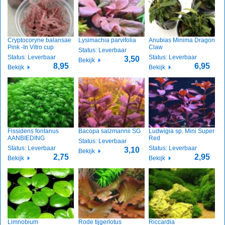
Cryptocoryne balansae
Lysimachia parvifolia
Anubias Minima Dragon
Pink -In Vitro cup
Claw
Status: Leverbaar
Status: Leverbaar
Status: Leverbaar
3,50
Bekijk
8,95
6,95
Bekijk
Bekijk
Fissidens fontanus
Bacopa salzmannii SG
Ludwigia sp. Mini Super
AANBIEDING
Red
Status: Leverbaar
Status: Leverbaar
Status: Leverbaar
3,10
Bekijk
2,75
2,95
Bekijk
Bekijk
Limnobium
Rode tijgerlotus
Riccardia