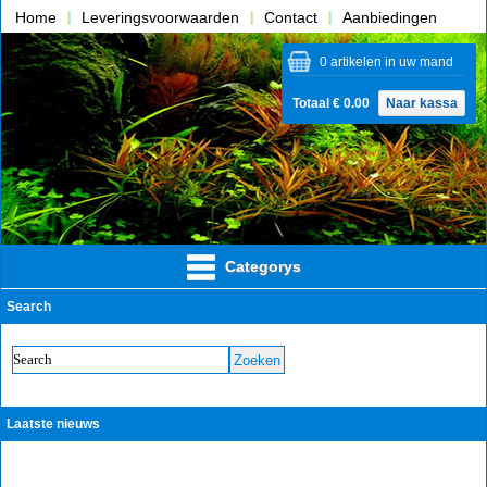
Home
Leveringsvoorwaarden
Contact
Aanbiedingen
Over ons
0 artikelen in uw mand
Totaal € 0.00
Naar kassa
Categorys
Search
Laatste nieuws