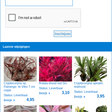
Laatste wijzigingen
Cryptocoryne sp.
Rotala blood red SG
Cryptocoryne spiralis
Flamingo -In Vitro 7 cm
red/rood
Status: Leverbaar
cupje
Status: Leverbaar
3,10
Bekijk
Status: Leverbaar
3,95
Bekijk
4,95
Bekijk