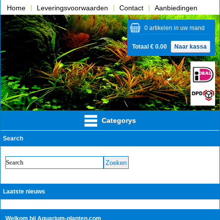
Home
Leveringsvoorwaarden
Contact
Aanbiedingen
Over ons
0 artikelen in uw mand
Totaal € 0.00
Naar kassa
Categorys
Search
Laatste nieuws
Welkom bij Aquarium-planten.com