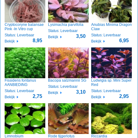
Cryptocoryne balansae
Lysimachia parvifolia
Anubias Minima Dragon
Pink -In Vitro cup
Claw
Status: Leverbaar
Status: Leverbaar
Status: Leverbaar
3,50
Bekijk
8,95
6,95
Bekijk
Bekijk
Fissidens fontanus
Bacopa salzmannii SG
Ludwigia sp. Mini Super
AANBIEDING
Red
Status: Leverbaar
Status: Leverbaar
Status: Leverbaar
3,10
Bekijk
2,75
2,95
Bekijk
Bekijk
Limnobium
Rode tijgerlotus
Riccardia