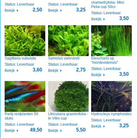
chamedryfolia- Mini
Status: Leverbaar
Status: Leverbaar
Pelia cup 50cc
2,50
3,25
Bekijk
Bekijk
Status: Leverbaar
3,50
Bekijk
Sagittaria subulata
Samolus valerandi
Eleocharis sp.
"montevidensis"
Status: Leverbaar
Status: Leverbaar
Status: Leverbaar
3,60
2,75
Bekijk
Bekijk
3,50
Bekijk
Partij restplanten 50
Utricularia graminifolia -
Hydrocleys nymphoides
stuks
In Vitro cup
Status: Leverbaar
Status: Leverbaar
Status: Leverbaar
3,25
Bekijk
49,50
5,50
Bekijk
Bekijk