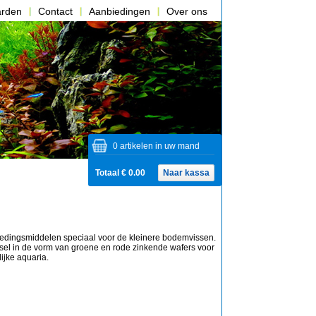
arden
Contact
Aanbiedingen
Over ons
0 artikelen in uw mand
Totaal € 0.00
Naar kassa
edingsmiddelen speciaal voor de kleinere bodemvissen.
dsel in de vorm van groene en rode zinkende wafers voor
jke aquaria.