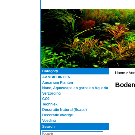
Category
Home
>
Voe
AANBIEDINGEN
Aquarium Planten
Bodem
Nano, Aquascape en garnalen Aquaria
Verzorging
CO2
Techniek
Decoratie Natural (Scape)
Decoratie overige
Voeding
Search