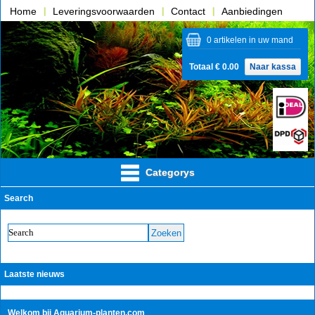
Home
Leveringsvoorwaarden
Contact
Aanbiedingen
Over ons
0 artikelen in uw mand
Totaal € 0.00
Naar kassa
Categorys
Search
Laatste nieuws
Welkom bij Aquarium-planten.com