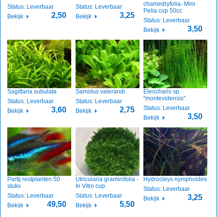
chamedryfolia- Mini
Status: Leverbaar
Status: Leverbaar
Pelia cup 50cc
2,50
3,25
Bekijk
Bekijk
Status: Leverbaar
3,50
Bekijk
Sagittaria subulata
Samolus valerandi
Eleocharis sp.
"montevidensis"
Status: Leverbaar
Status: Leverbaar
Status: Leverbaar
3,60
2,75
Bekijk
Bekijk
3,50
Bekijk
Partij restplanten 50
Utricularia graminifolia -
Hydrocleys nymphoides
stuks
In Vitro cup
Status: Leverbaar
Status: Leverbaar
Status: Leverbaar
3,25
Bekijk
49,50
5,50
Bekijk
Bekijk