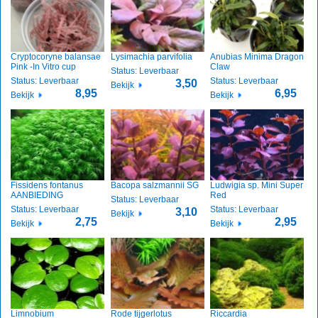
Cryptocoryne balansae
Lysimachia parvifolia
Anubias Minima Dragon
Pink -In Vitro cup
Claw
Status: Leverbaar
Status: Leverbaar
Status: Leverbaar
3,50
Bekijk
8,95
6,95
Bekijk
Bekijk
Fissidens fontanus
Bacopa salzmannii SG
Ludwigia sp. Mini Super
AANBIEDING
Red
Status: Leverbaar
Status: Leverbaar
Status: Leverbaar
3,10
Bekijk
2,75
2,95
Bekijk
Bekijk
Limnobium
Rode tijgerlotus
Riccardia