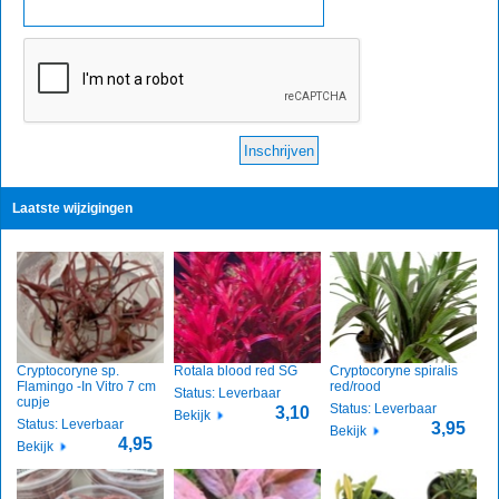
Laatste wijzigingen
Cryptocoryne sp.
Rotala blood red SG
Cryptocoryne spiralis
Flamingo -In Vitro 7 cm
red/rood
Status: Leverbaar
cupje
Status: Leverbaar
3,10
Bekijk
Status: Leverbaar
3,95
Bekijk
4,95
Bekijk