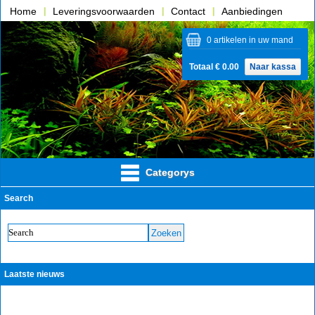
Home
Leveringsvoorwaarden
Contact
Aanbiedingen
Over ons
0 artikelen in uw mand
Totaal € 0.00
Naar kassa
Categorys
Search
Laatste nieuws