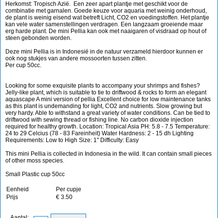
Herkomst: Tropisch Azië. Een zeer apart plantje met geschikt voor de
combinatie met garnalen. Goede keuze voor aquaria met weinig onderhoud,
de plant is weinig eisend wat betreft Licht, CO2 en voedingstoffen. Het plantje
kan vele water samenstellingen verdragen. Een langzaam groeiende maar
erg harde plant. De mini Pellia kan ook met naaigaren of visdraad op hout of
steen gebonden worden.
Deze mini Pellia is in Indonesië in de natuur verzameld hierdoor kunnen er
ook nog stukjes van andere mossoorten tussen zitten.
Per cup 50cc.
Looking for some exquisite plants to accompany your shrimps and fishes?
Jelly-like plant, which is suitable to tie to driftwood & rocks to form an elegant
aquascape A mini version of pellia Excellent choice for low maintenance tanks
as this plant is undemanding for light, CO2 and nutrients. Slow growing but
very hardy. Able to withstand a great variety of water conditions. Can be tied to
driftwood with sewing thread or fishing line. No carbon dioxide injection
required for healthy growth. Location: Tropical Asia PH: 5.8 - 7.5 Temperature:
24 to 29 Celcius (78 - 83 Fareinheit) Water Hardness: 2 - 15 dh Lighting
Requirements: Low to High Size: 1" Difficulty: Easy
This mini Pellia is collected in Indonesia in the wild. It can contain small pieces
of other moss species.
Small Plastic cup 50cc
Eenheid
Per cupje
Prijs
€ 3.50
Aantal: