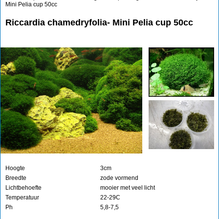
Mini Pelia cup 50cc
Riccardia chamedryfolia- Mini Pelia cup 50cc
Hoogte
3cm
Breedte
zode vormend
Lichtbehoefte
mooier met veel licht
Temperatuur
22-29C
Ph
5,8-7,5