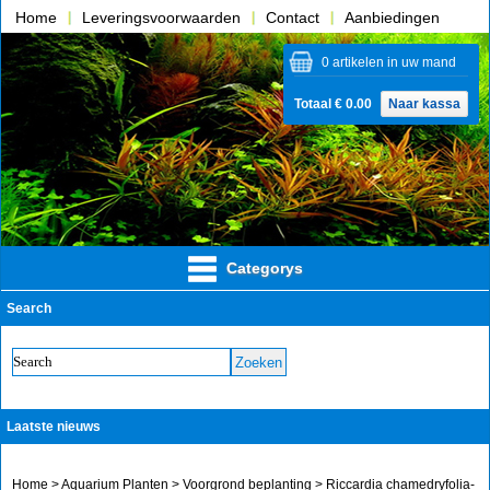
Home
Leveringsvoorwaarden
Contact
Aanbiedingen
Over ons
0 artikelen in uw mand
Totaal € 0.00
Naar kassa
Categorys
Search
Laatste nieuws
Home
>
Aquarium Planten
>
Voorgrond beplanting
> Riccardia chamedryfolia-