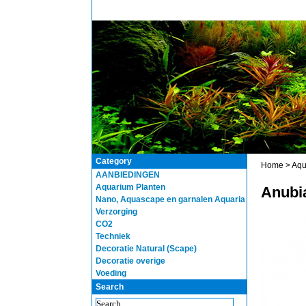
Category
Home
>
Aqu
AANBIEDINGEN
Aquarium Planten
Anubi
Nano, Aquascape en garnalen Aquaria
Verzorging
CO2
Techniek
Decoratie Natural (Scape)
Decoratie overige
Voeding
Search