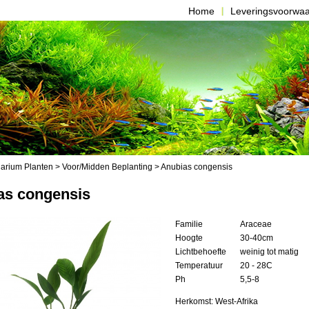
Home
Leveringsvoorwa
arium Planten
>
Voor/Midden Beplanting
> Anubias congensis
as congensis
Familie
Araceae
Hoogte
30-40cm
Lichtbehoefte
weinig tot matig
Temperatuur
20 - 28C
Ph
5,5-8
Herkomst: West-Afrika