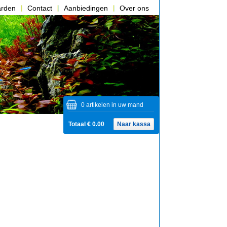
arden
Contact
Aanbiedingen
Over ons
0 artikelen in uw mand
Totaal € 0.00
Naar kassa