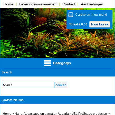
Home
Leveringsvoorwaarden
Contact
Aanbiedingen
Over ons
0 artikelen in uw mand
Totaal € 0.00
Naar kassa
Categorys
Search
Laatste nieuws
Home
>
Nano, Aquascape en garnalen Aquaria
>
JBL ProScape producten
>