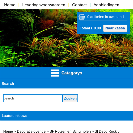
Home
Leveringsvoorwaarden
Contact
Aanbiedingen
Over ons
0 artikelen in uw mand
Totaal € 0.00
Naar kassa
Categorys
Search
Laatste nieuws
Home
>
Decoratie overige
>
SF Rotsen en Schuiholen
> Sf Deco Rock 5