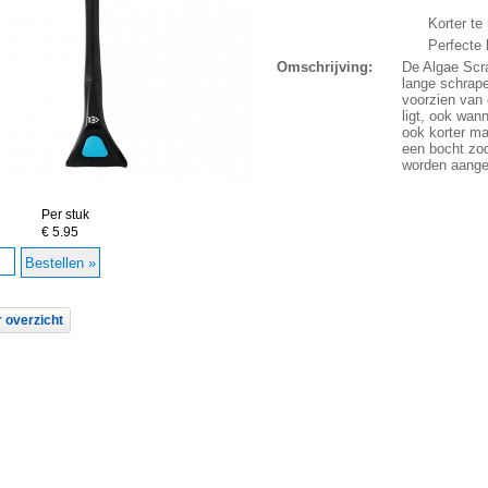
Korter t
Perfecte 
Omschrijving:
De Algae Scra
lange schrape
voorzien van 
ligt, ook wan
ook korter ma
een bocht zod
worden aangeb
Per stuk
€ 5.95
 overzicht