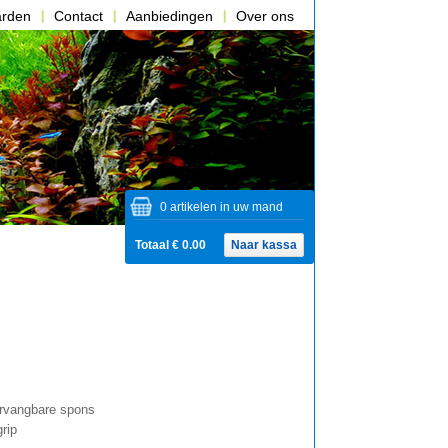
arden
Contact
Aanbiedingen
Over ons
0 artikelen in uw mand
Totaal € 0.00
Naar kassa
rvangbare spons
grip