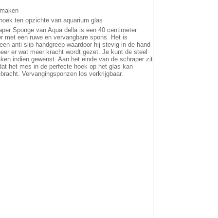
e maken
hoek ten opzichte van aquarium glas
per Sponge van Aqua della is een 40 centimeter
r met een ruwe en vervangbare spons. Het is
een anti-slip handgreep waardoor hij stevig in de hand
neer er wat meer kracht wordt gezet. Je kunt de steel
ken indien gewenst. Aan het einde van de schraper zit
at het mes in de perfecte hoek op het glas kan
racht. Vervangingsponzen los verkrijgbaar.