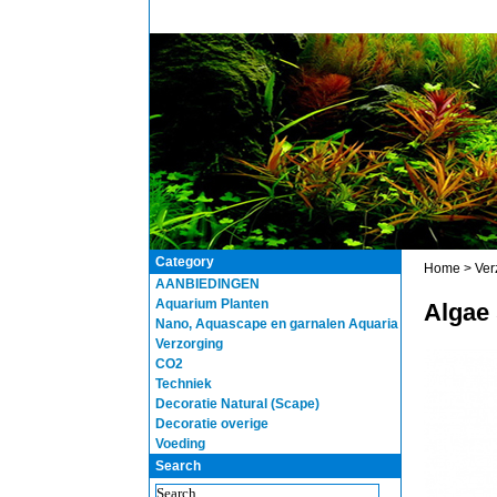
Category
Home
>
Ver
AANBIEDINGEN
Aquarium Planten
Algae
Nano, Aquascape en garnalen Aquaria
Verzorging
CO2
Techniek
Decoratie Natural (Scape)
Decoratie overige
Voeding
Search