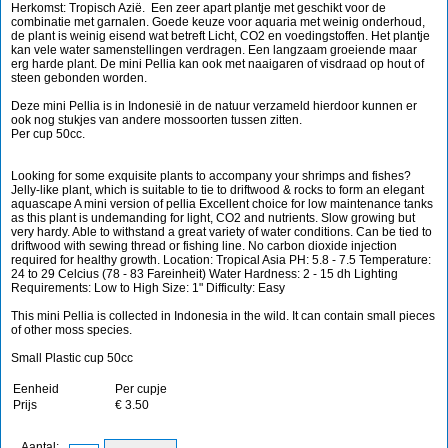
Herkomst: Tropisch Azië. Een zeer apart plantje met geschikt voor de
combinatie met garnalen. Goede keuze voor aquaria met weinig onderhoud,
de plant is weinig eisend wat betreft Licht, CO2 en voedingstoffen. Het plantje
kan vele water samenstellingen verdragen. Een langzaam groeiende maar
erg harde plant. De mini Pellia kan ook met naaigaren of visdraad op hout of
steen gebonden worden.
Deze mini Pellia is in Indonesië in de natuur verzameld hierdoor kunnen er
ook nog stukjes van andere mossoorten tussen zitten.
Per cup 50cc.
Looking for some exquisite plants to accompany your shrimps and fishes?
Jelly-like plant, which is suitable to tie to driftwood & rocks to form an elegant
aquascape A mini version of pellia Excellent choice for low maintenance tanks
as this plant is undemanding for light, CO2 and nutrients. Slow growing but
very hardy. Able to withstand a great variety of water conditions. Can be tied to
driftwood with sewing thread or fishing line. No carbon dioxide injection
required for healthy growth. Location: Tropical Asia PH: 5.8 - 7.5 Temperature:
24 to 29 Celcius (78 - 83 Fareinheit) Water Hardness: 2 - 15 dh Lighting
Requirements: Low to High Size: 1" Difficulty: Easy
This mini Pellia is collected in Indonesia in the wild. It can contain small pieces
of other moss species.
Small Plastic cup 50cc
Eenheid
Per cupje
Prijs
€ 3.50
Aantal: