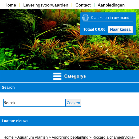
Home
Leveringsvoorwaarden
Contact
Aanbiedingen
Over ons
0 artikelen in uw mand
Totaal € 0.00
Naar kassa
Categorys
Search
Laatste nieuws
Home
>
Aquarium Planten
>
Voorgrond beplanting
> Riccardia chamedryfolia-