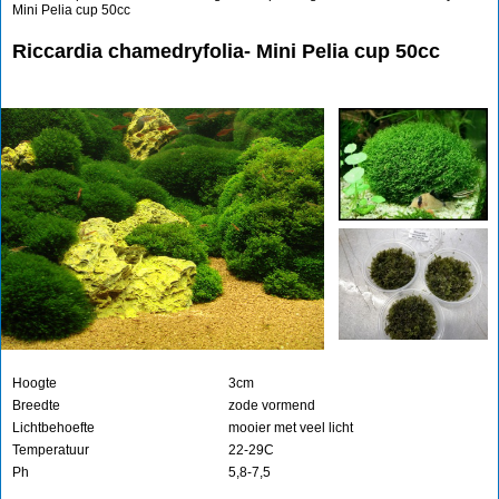
Mini Pelia cup 50cc
Riccardia chamedryfolia- Mini Pelia cup 50cc
Hoogte
3cm
Breedte
zode vormend
Lichtbehoefte
mooier met veel licht
Temperatuur
22-29C
Ph
5,8-7,5