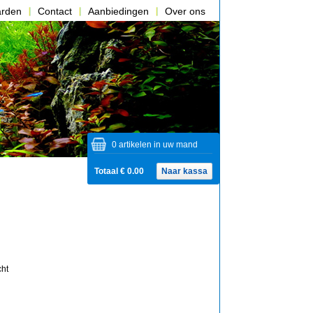
arden
Contact
Aanbiedingen
Over ons
0 artikelen in uw mand
Totaal € 0.00
Naar kassa
cht