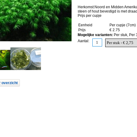
Herkomst:Noord en Midden Amerika. F
steen of hout bevestigd is met draad 
Prijs per cupje
Eenheid
Per cupje (7cm)
Prijs
€ 2.75
Mogelijke varianten:
Per stuk, Per 
Aantal:
 overzicht