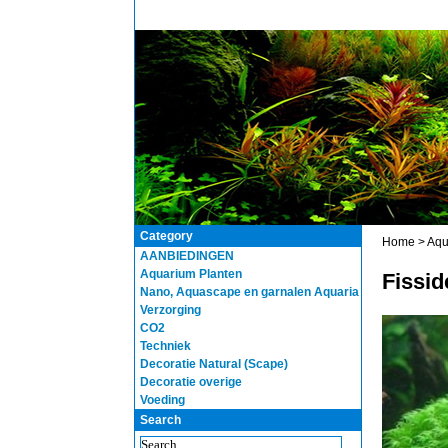
Category
Home
>
Aqu
AANBIEDINGEN
Aquarium Planten
Fissi
Nano, Aquascape en garnalen Aquaria
Verzorging
CO2
Techniek
Decoratie Natural (Scape)
Decoratie overige
Voeding
Search