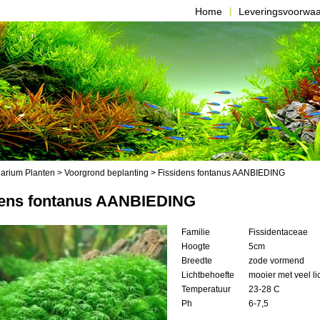
Home
Leveringsvoorwa
arium Planten
>
Voorgrond beplanting
> Fissidens fontanus AANBIEDING
dens fontanus AANBIEDING
Familie
Fissidentaceae
Hoogte
5cm
Breedte
zode vormend
Lichtbehoefte
mooier met veel li
Temperatuur
23-28 C
Ph
6-7,5