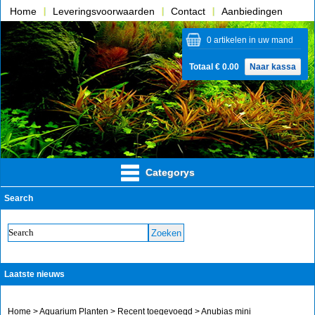
Home
Leveringsvoorwaarden
Contact
Aanbiedingen
Over ons
0 artikelen in uw mand
Totaal € 0.00
Naar kassa
Categorys
Search
Laatste nieuws
Home
>
Aquarium Planten
>
Recent toegevoegd
> Anubias mini