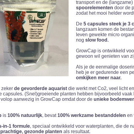
transport en de (langzame
spoorelementen
door de p
zodat het mooi helder wordt
De
5 capsules steek je 3
langzaam komen de bestandd
leven gewekte micro organ
nog
slow food.
GrowCap is ontwikkeld voo
gewoon wil genieten van zi
Als je de eenmalige doseri
heb je er gedurende een pe
omkijken meer naar.
 zeker
de gevorderde aquarist
die werkt met Co2, veel licht en 
 capsules. (Snel)groeiende planten hebben bijvoorbeeld vaak b
n volop aanwezig in GrowCap omdat door de
unieke bodemwer
p
is
100% natuurlijk
, bevat
100% werkzame bestanddelen
en 
s-in-1 formule
, speciaal ontwikkeld voor waterplanten, die de na
n
prachtige, gezonde planten
als resultaat.