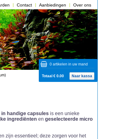
arden
Contact
Aanbiedingen
Over ons
0 artikelen in uw mand
ium)
Totaal € 0.00
Naar kassa
in handige capsules
is een unieke
jke ingrediënten
en
geselecteerde micro
n zijn essentieel; deze zorgen voor het