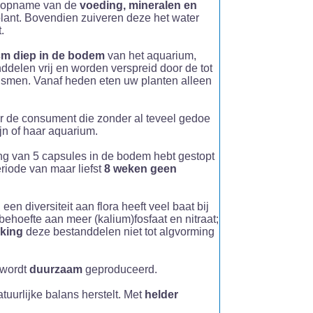
) opname van de
voeding, mineralen en
lant. Bovendien zuiveren deze het water
.
 cm diep in de bodem
van het aquarium,
elen vrij en worden verspreid door de tot
ismen. Vanaf heden eten uw planten alleen
r de consument die zonder al teveel gedoe
jn of haar aquarium.
ng van 5 capsules in de bodem hebt gestopt
riode van maar liefst
8 weken geen
een diversiteit aan flora heeft veel baat bij
ehoefte aan meer (kalium)fosfaat en nitraat;
king
deze bestanddelen niet tot algvorming
wordt
duurzaam
geproduceerd.
tuurlijke balans herstelt. Met
helder