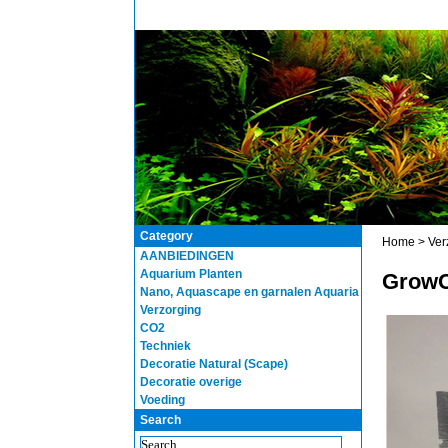
Category
Home
>
Ver
AANBIEDINGEN
Aquarium Planten
GrowCa
Nano, Aquascape en garnalen Aquaria
Verzorging
CO2
Techniek
Decoratie Natural (Scape)
Decoratie overige
Voeding
Search