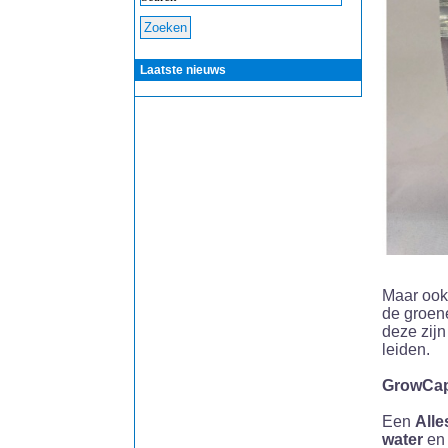
Laatste nieuws
Maar ook
de groene
deze zij
leiden.
GrowCa
Een
Alle
water
e