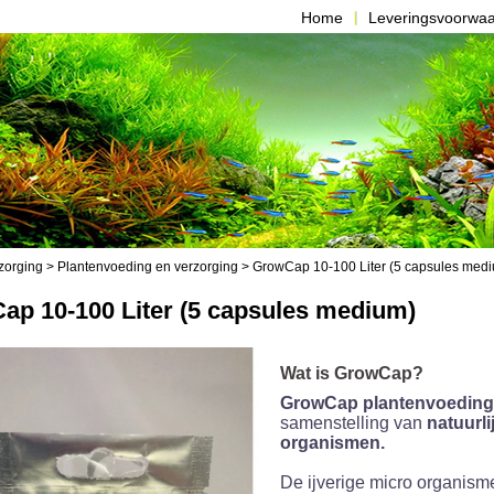
Home
Leveringsvoorwa
zorging
>
Plantenvoeding en verzorging
> GrowCap 10-100 Liter (5 capsules med
p 10-100 Liter (5 capsules medium)
Wat is GrowCap?
GrowCap plantenvoeding 
samenstelling van
natuurli
organismen.
De ijverige micro organisme