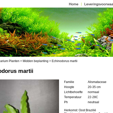
Home
Leveringsvoorwa
arium Planten
>
Midden beplanting
> Echinodorus martii
dorus martii
Familie
Alismataceae
Hoogte
20-35 cm
Lichtbehoefte
normaal
Temperatuur
22-28C
Ph
neutraal
Herkomst: Oost Brazilië