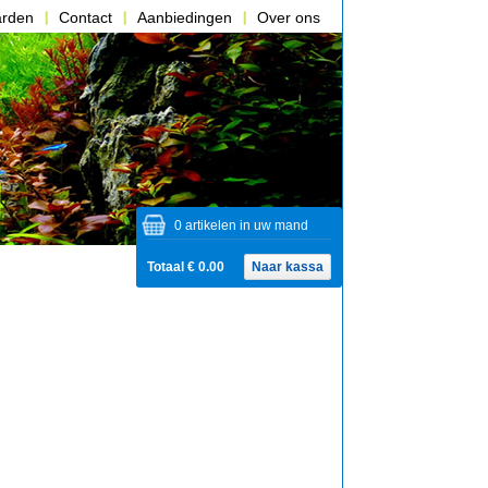
arden
Contact
Aanbiedingen
Over ons
0 artikelen in uw mand
Totaal € 0.00
Naar kassa