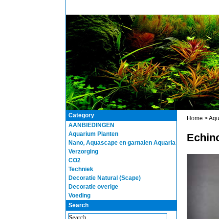
Category
Home
>
Aqu
AANBIEDINGEN
Aquarium Planten
Echino
Nano, Aquascape en garnalen Aquaria
Verzorging
CO2
Techniek
Decoratie Natural (Scape)
Decoratie overige
Voeding
Search