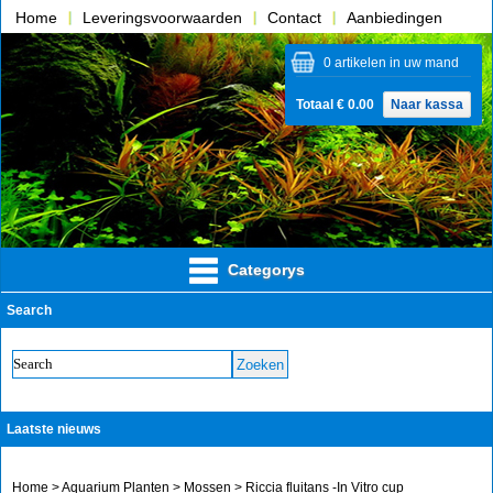
Home
Leveringsvoorwaarden
Contact
Aanbiedingen
Over ons
0 artikelen in uw mand
Totaal € 0.00
Naar kassa
Categorys
Search
Laatste nieuws
Home
>
Aquarium Planten
>
Mossen
> Riccia fluitans -In Vitro cup