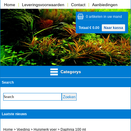
Home
Leveringsvoorwaarden
Contact
Aanbiedingen
Over ons
0 artikelen in uw mand
Totaal € 0.00
Naar kassa
Categorys
Search
Laatste nieuws
Home
>
Voeding
>
Huismerk voer
> Daphnia 100 ml