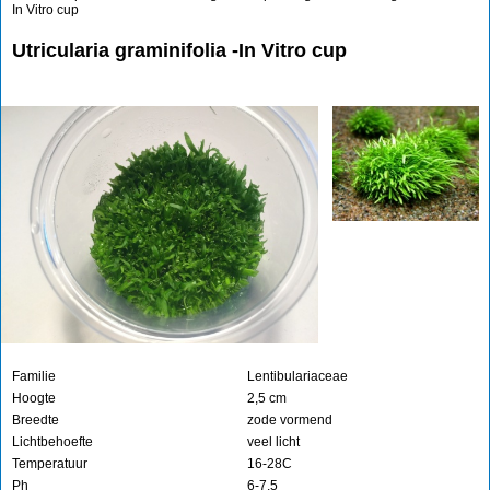
In Vitro cup
Utricularia graminifolia -In Vitro cup
Familie
Lentibulariaceae
Hoogte
2,5 cm
Breedte
zode vormend
Lichtbehoefte
veel licht
Temperatuur
16-28C
Ph
6-7,5