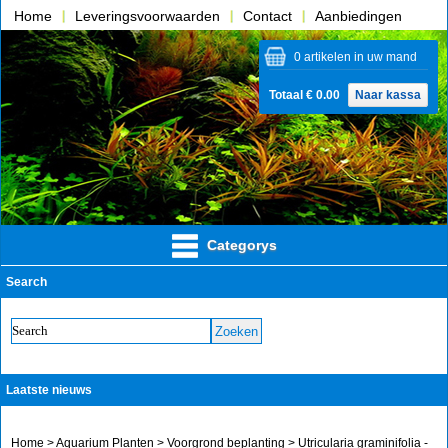
Home
Leveringsvoorwaarden
Contact
Aanbiedingen
Over ons
0 artikelen in uw mand
Totaal € 0.00
Naar kassa
Categorys
Search
Laatste nieuws
Home
>
Aquarium Planten
>
Voorgrond beplanting
> Utricularia graminifolia -