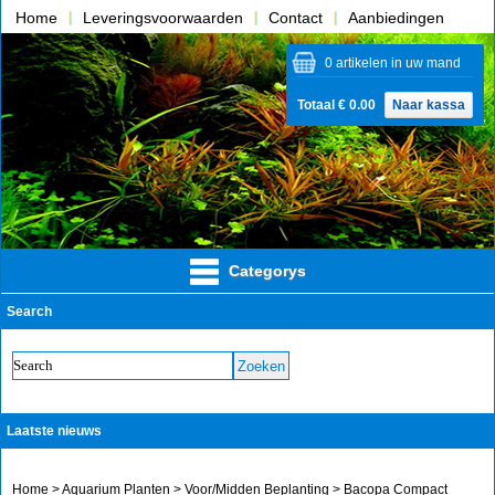
Home
Leveringsvoorwaarden
Contact
Aanbiedingen
Over ons
0 artikelen in uw mand
Totaal € 0.00
Naar kassa
Categorys
Search
Laatste nieuws
Home
>
Aquarium Planten
>
Voor/Midden Beplanting
> Bacopa Compact