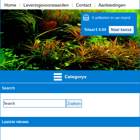
Home
Leveringsvoorwaarden
Contact
Aanbiedingen
Over ons
0 artikelen in uw mand
Totaal € 0.00
Naar kassa
Categorys
Search
Laatste nieuws