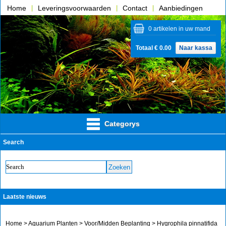
Home
Leveringsvoorwaarden
Contact
Aanbiedingen
Over ons
0 artikelen in uw mand
Totaal € 0.00
Naar kassa
Categorys
Search
Laatste nieuws
Home
>
Aquarium Planten
>
Voor/Midden Beplanting
> Hygrophila pinnatifida