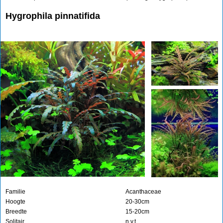
Hygrophila pinnatifida
Familie
Acanthaceae
Hoogte
20-30cm
Breedte
15-20cm
Solitair
n.v.t.