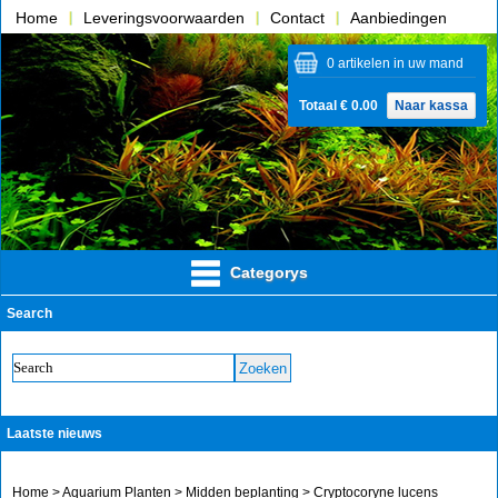
Home
Leveringsvoorwaarden
Contact
Aanbiedingen
Over ons
0 artikelen in uw mand
Totaal € 0.00
Naar kassa
Categorys
Search
Laatste nieuws
Home
>
Aquarium Planten
>
Midden beplanting
> Cryptocoryne lucens