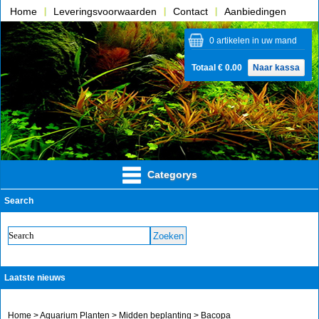
Home
Leveringsvoorwaarden
Contact
Aanbiedingen
Over ons
0 artikelen in uw mand
Totaal € 0.00
Naar kassa
Categorys
Search
Laatste nieuws
Home
>
Aquarium Planten
>
Midden beplanting
> Bacopa