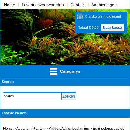
Home
Leveringsvoorwaarden
Contact
Aanbiedingen
Over ons
0 artikelen in uw mand
Totaal € 0.00
Naar kassa
Categorys
Search
Laatste nieuws
Home
>
Aquarium Planten
>
Midden/Achter beplanting
> Echinodorus ozelot/