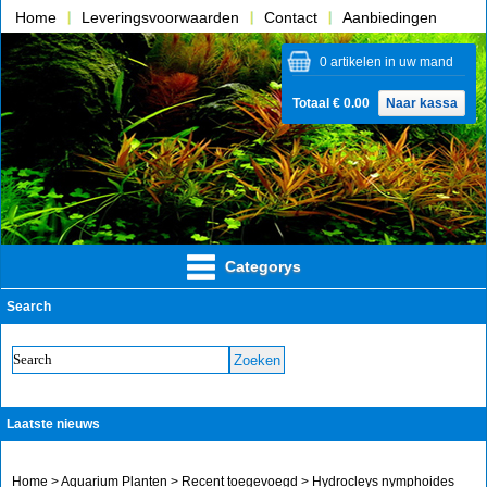
Home
Leveringsvoorwaarden
Contact
Aanbiedingen
Over ons
0 artikelen in uw mand
Totaal € 0.00
Naar kassa
Categorys
Search
Laatste nieuws
Home
>
Aquarium Planten
>
Recent toegevoegd
> Hydrocleys nymphoides